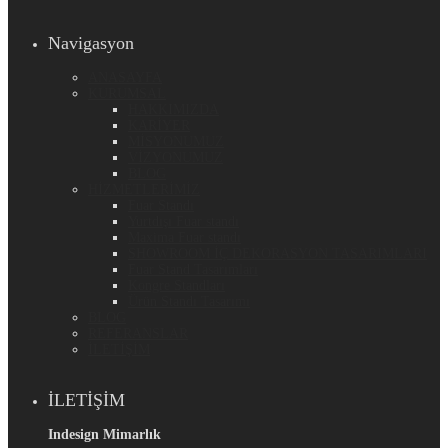
Navigasyon
ANASAYFA
KURUMSAL
HAKKIMIZDA
KARİYER
MİSYONUMUZ
VİZYONUMUZ
BLOG
HİZMETLERİMİZ
Fuar Standı
Yurtdışı Fuar standı
Maxima Fuar standı
SHOWROOM İÇ DEKORASYON TASARIMLARI
Fuar Stand Tasarımları
Kongre Standları
Ürün Standı Tasarımı
BLOG
REFERANSLAR
İLETİŞİM
İLETİŞİM
Indesign Mimarlık