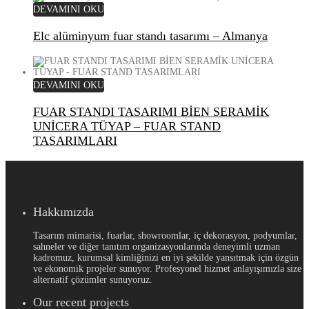
DEVAMINI OKU
Elc alüminyum fuar standı tasarımı – Almanya
DEVAMINI OKU
FUAR STANDI TASARIMI BİEN SERAMİK
UNİCERA TÜYAP – FUAR STAND
TASARIMLARI
Hakkımızda
Tasarım mimarisi, fuarlar, showroomlar, iç dekorasyon, podyumlar,
sahneler ve diğer tanıtım organizasyonlarında deneyimli uzman
kadromuz, kurumsal kimliğinizi en iyi şekilde yansıtmak için özgün
ve ekonomik projeler sunuyor. Profesyonel hizmet anlayışımızla size
alternatif çözümler sunuyoruz.
Our recent projects