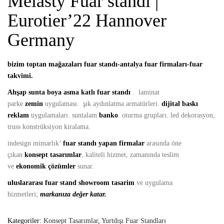
Melasty Fuar standı |
Eurotier’22 Hannover
Germany
bizim toptan mağazaları fuar standı-antalya fuar firmaları-fuar
takvimi.
Ahşap
sunta boya asma katlı fuar standı
. laminat
parke
zemin
uygulaması. şık aydınlatma armatürleri.
dijital baskı
reklam
uygulamaları. suntalam
banko
. oturma grupları. led dekorasyon,
truss konstrüksiyon kiralama.
indesign mimarlık’
fuar standı yapan firmalar
arasında öne
çıkan
konsept tasarımlar
, kaliteli hizmet, zamanında teslim
ve
ekonomik çözümler
sunar.
uluslararası fuar stand showroom tasarim
ve uygulama
hizmetleri;
markanıza değer katar.
Kategoriler:
Konsept Tasarımlar
,
Yurtdışı Fuar Standları