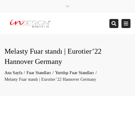
×
05324350907
Close
top
Togg
Search
+905324350907
bar
navi
Melasty Fuar standı | Eurotier’22
Hannover Germany
Ana Sayfa
Fuar Standları
Yurtdışı Fuar Standları
Melasty Fuar standı | Eurotier’22 Hannover Germany